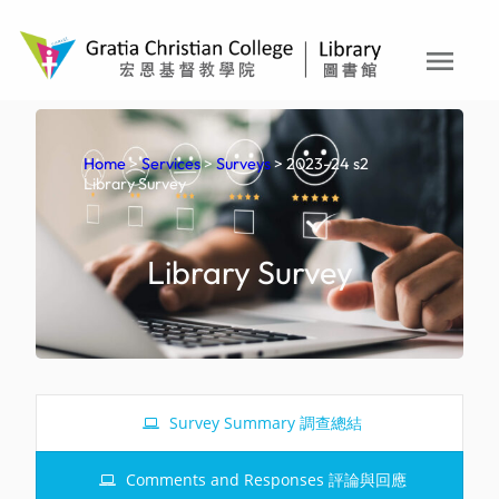
Skip
to
menu
content
Home
>
Services
>
Surveys
> 2023-24 s2
Library Survey
Library Survey
Survey Summary 調查總結
Comments and Responses 評論與回應