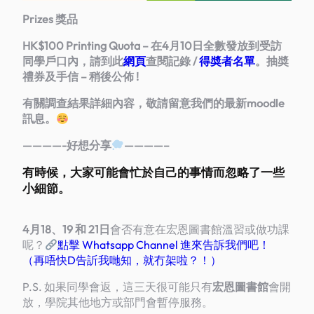
Prizes 獎品
HK$100 Printing Quota – 在4月10日全數發放到受訪
同學戶口內，請到此
網頁
查閱記錄 /
得奬者名單
。
抽奬
禮券及手信
– 稍後公佈 !
有關調查結果詳細內容，敬請留意我們的最新moodle
訊息。
————-好想分享
————–
有時候，大家可能會忙於自己的事情而忽略了一些
小細節。
4月18、19 和 21日
會否有意在宏恩圖書館溫習或做功課
呢？
點擊 Whatsapp Channel 進來告訴我們吧！
（再唔快D告訢我哋知，就冇架啦？！）
P.S. 如果同學會返，這三天很可能只有
宏恩
圖書館
會開
放，學院其他地方或部門會暫停服務。