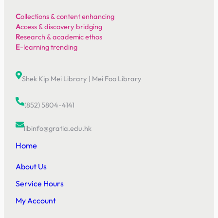
C
ollections & content enhancing
A
ccess & discovery bridging
R
esearch & academic ethos
E
-learning trending
Shek Kip Mei Library
|
Mei Foo Library
(852) 5804-4141
libinfo@gratia.edu.hk
Home
About Us
Service Hours
My Account