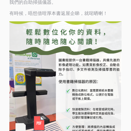
我們的自助掃描儀器。
有時候，唔想借咁厚本書返屋企睇，就啱晒喇！