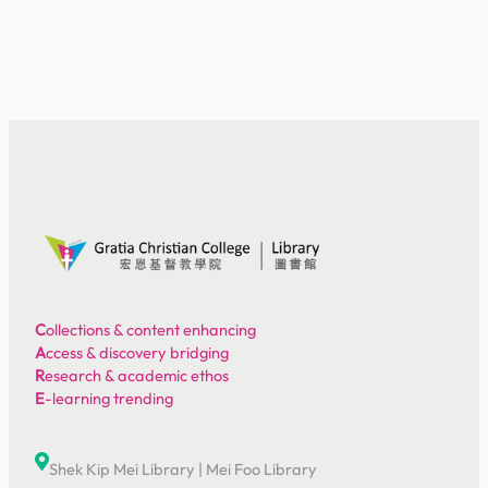
C
ollections & content enhancing
A
ccess & discovery bridging
R
esearch & academic ethos
E
-learning trending
Shek Kip Mei Library
|
Mei Foo Library