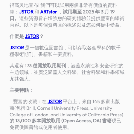
很高興地宣布! 我們可以試用兩個非常有價值的資料
庫：
JSTOR
和
ARTstor
，
試用期至 2025 年 3 月 19
日。
這些資源旨在增強您的研究體驗並提供豐富的學術
內容。以下是每個資料庫的概述以及您如何從中受益。
什麼是
JSTOR
？
JSTOR
是一個數位圖書館，可以存取各個學科的數千
種學術期刊、書籍和主要資料。
其還有
173 種開放取用期刊
，涵蓋永續性和安全研究的
主題領域，並廣泛涵蓋人文科學、社會科學和科學領域
尤其強大。
主要特點：
– 豐富的收藏：在
JSTOR
平台上，來自 145 多家出版
商(包括 Brill, Cornell University Press, University
College of London, and University of California Press)
的
13,000 多本開放取用 (Open Access, OA) 書籍
現已
免費供圖書館或使用者使用。