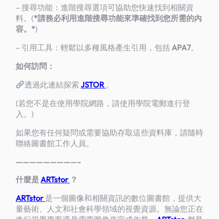
– 搜尋功能：進階搜尋選項可協助您快速找到相關資
料。(
*
請務必利用進階搜尋功能來準確找到您所需的內
容。*
)
– 引用工具：輕鬆以多種風格產生引用，包括
APA7
。
如何訪問：
透過此連結探索
JSTOR
。
(若您不是在使用學院網路，請使用學院電郵進行登
入。)
如果您有任何疑問或需要協助存取這些資料庫，請隨時
聯絡圖書館工作人員。
—————————-
什麼是
ARTstor
？
ARTstor
是一個圖像和相關資訊的數位圖書館，提供大
量藝術、人文和社會科學領域的視覺資源。無論您正在