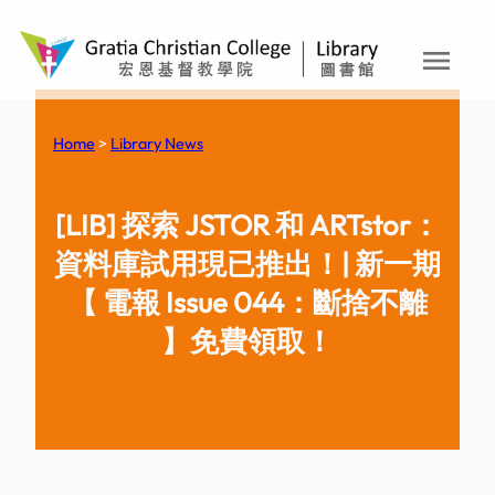
menu
Skip
to
content
Home
>
Library News
[LIB] 探索 JSTOR 和 ARTstor：
資料庫試用現已推出！| 新一期
【 電報 Issue 044：斷捨不離
】免費領取！