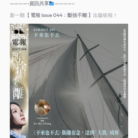
————-資訊共享
————–
新一期
【 電報 Issue 044：斷捨不離 】
出版咗啦！