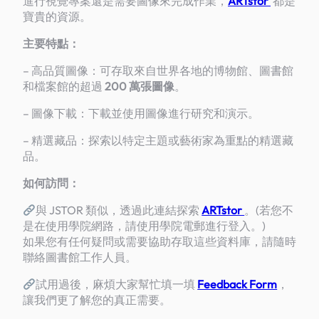
進行視覺專案還是需要圖像來完成作業，
ARTstor
都是
寶貴的資源。
主要特點：
– 高品質圖像：可存取來自世界各地的博物館、圖書館
和檔案館的超過
200 萬張圖像
。
– 圖像下載：下載並使用圖像進行研究和演示。
– 精選藏品：探索以特定主題或藝術家為重點的精選藏
品。
如何訪問：
與 JSTOR 類似，透過此連結探索
ARTstor
。(若您不
是在使用學院網路，請使用學院電郵進行登入。)
如果您有任何疑問或需要協助存取這些資料庫，請隨時
聯絡圖書館工作人員。
試用過後，麻煩大家幫忙填一填
Feedback Form
，
讓我們更了解您的真正需要。