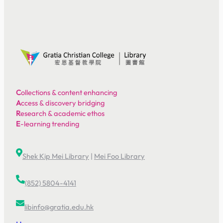
C
ollections & content enhancing
A
ccess & discovery bridging
R
esearch & academic ethos
E
-learning trending
Shek Kip Mei Library
|
Mei Foo Library
(852) 5804-4141
libinfo@gratia.edu.hk