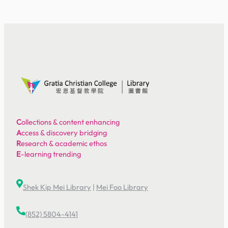
C
ollections & content enhancing
A
ccess & discovery bridging
R
esearch & academic ethos
E
-learning trending
Shek Kip Mei Library
|
Mei Foo Library
(852) 5804-4141