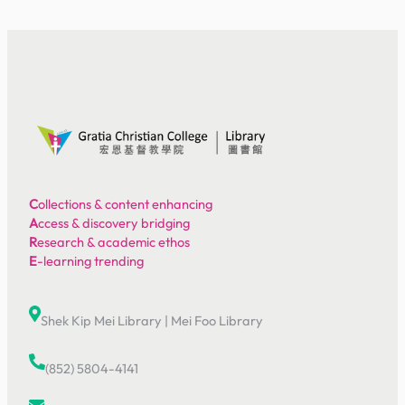
C
ollections & content enhancing
A
ccess & discovery bridging
R
esearch & academic ethos
E
-learning trending
Shek Kip Mei Library
|
Mei Foo Library
(852) 5804-4141